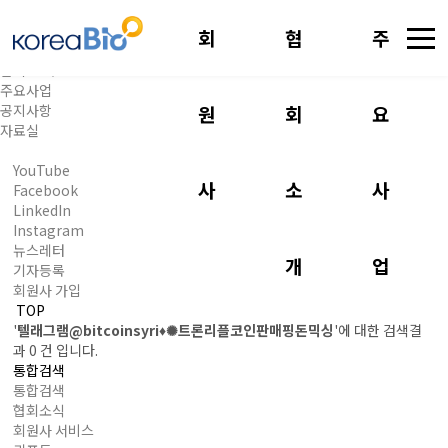
회
협
주
회원사
협회 소개
주요사업
공지사항
원
회
요
자료실
YouTube
사
소
사
Facebook
LinkedIn
Instagram
뉴스레터
개
업
기자등록
회원사 가입
TOP
'
텔래그램@bitcoinsyri♦✺트론리플코인판매핑돈믹싱
'에 대한 검색결
과
0 건
입니다.
통합검색
통합검색
협회소식
회원사 서비스