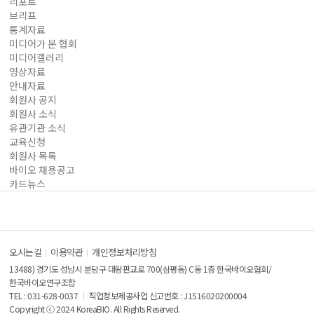
리포트
브리프
통계자료
미디어가 본 협회
미디어갤러리
영상자료
안내자료
회원사 공지
회원사 소식
유관기관 소식
교육신청
회원사 목록
바이오 채용공고
카드뉴스
오시는길
이용약관
개인정보처리방침
13488) 경기도 성남시 분당구 대왕판교로 700(삼평동) C동 1층 한국바이오협회/
한국바이오연구조합
TEL : 031-628-0037
직업정보제공사업 신고번호 : J1516020200004
Copyright ⓒ 2024 KoreaBIO. All Rights Reserved.