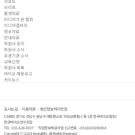
리포트
브리프
통계자료
미디어가 본 협회
미디어갤러리
영상자료
안내자료
회원사 공지
회원사 소식
유관기관 소식
교육신청
회원사 목록
바이오 채용공고
카드뉴스
오시는길
이용약관
개인정보처리방침
13488) 경기도 성남시 분당구 대왕판교로 700(삼평동) C동 1층 한국바이오협회/
한국바이오연구조합
TEL : 031-628-0037
직업정보제공사업 신고번호 : J1516020200004
Copyright ⓒ 2024 KoreaBIO. All Rights Reserved.