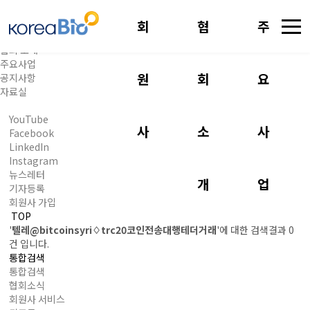
회
협
주
회원사
협회 소개
주요사업
원
회
요
공지사항
자료실
YouTube
사
소
사
Facebook
LinkedIn
Instagram
뉴스레터
개
업
기자등록
회원사 가입
TOP
'
텔레@bitcoinsyri♢trc20코인전송대행테더거래
'에 대한 검색결과
0
건
입니다.
통합검색
통합검색
협회소식
회원사 서비스